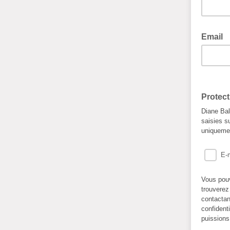
Email
Protec
Diane Bal
saisies s
uniqueme
E-
Vous pouv
trouverez
contactan
confident
puissions