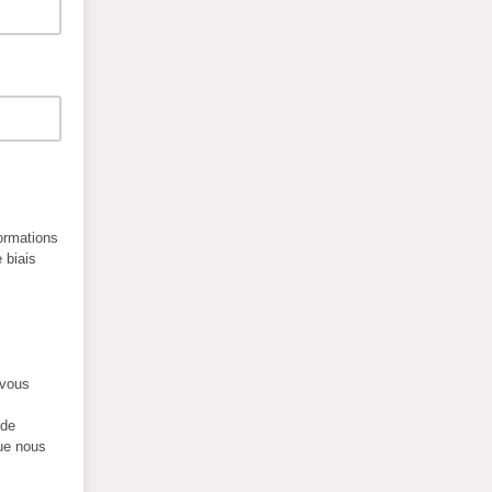
formations
 biais
 vous
 de
que nous